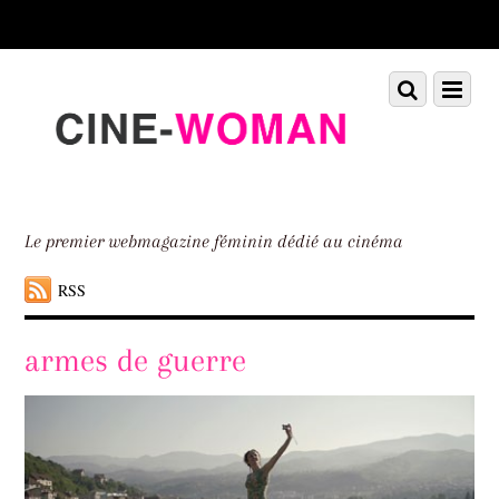
Scroll
down
to
Scroll
Menu
content
down
to
content
Le premier webmagazine féminin dédié au cinéma
RSS
armes de guerre