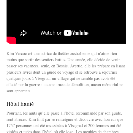
Kim Vercoe est une actrice de théâtre australienne qui n’aime rien
moins que sortir des sentiers battus. Une année, elle décide de venir
passer ses vacances, seule, en Bosnie. Avertie, elle les prépare en lisant
plusieurs livres dont un guide de voyage et se retrouve à séjourner
quelques jours à Visegrad, un village qui ne semble pas avoir été
affecté par la guerre : aucune trace de démolition, aucun mémorial ne
sont apparents.
Hôtel hanté
Pourtant, les nuits qu’elle passe à l’hôtel recommandé par son guide,
sont atroces. Kim finit par se renseigner et découvre avec horreur que
1757 personnes ont été assassinées à Visegrad et 200 femmes ont été
violées et tuées dans l’hôtel où elle loge. Les meubles de chambres