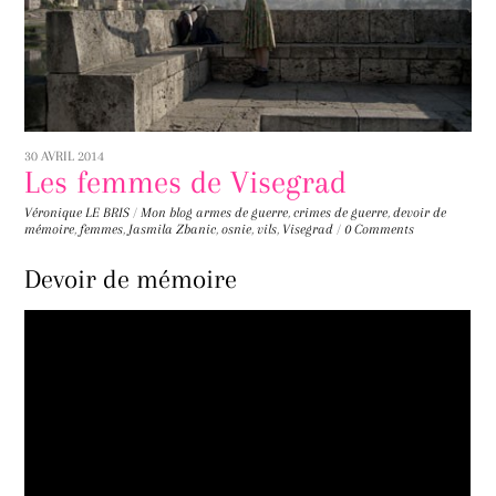
30 AVRIL 2014
Les femmes de Visegrad
Véronique LE BRIS
/
Mon blog
armes de guerre
,
crimes de guerre
,
devoir de
mémoire
,
femmes
,
Jasmila Zbanic
,
osnie
,
vils
,
Visegrad
/
0 Comments
Devoir de mémoire