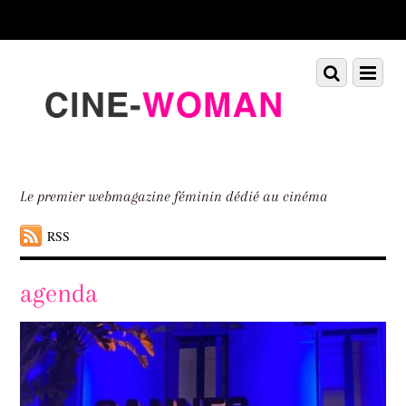
Scroll
down
to
Scroll
Menu
content
down
to
content
Le premier webmagazine féminin dédié au cinéma
RSS
agenda