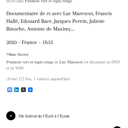
Poumon vert et tapis rouge
décrit dans
.
Documentaire de et avec Luc Marescot, Francis
Hallé, Edouard Baer, Jacques Perrin, Juliette
Binoche, Antoine de Maximy…
2020 – France – 1h35
©Marc Dozier
Poumon vert et tapis rouge
Luc Marescot
de
est désormais en DVD
et en VOD
(Visité 122 fois, 1 visite(s) aujourd'hui)
F
L
X
a
i
c
n
e
k
b
e
o
d
«
10e festival de l’Ecrit à l’Ecran
o
I
k
n