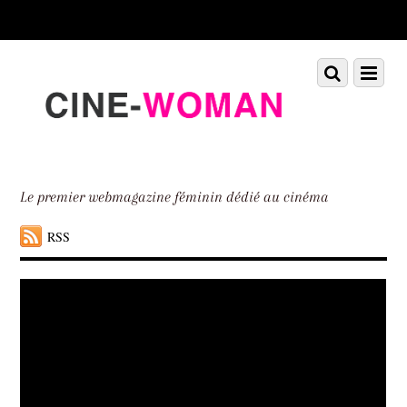
Scroll
down
to
Scroll
Menu
content
down
to
content
Le premier webmagazine féminin dédié au cinéma
RSS