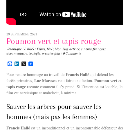
29 SEPTEMBRE 2021
Poumon vert et tapis rouge
Véronique LE BRIS
/
Films
,
DVD
,
Mon blog
actrice
,
cinéma français
,
documentaire
,
écologie
,
premier film
/
0 Comments
F
L
X
a
i
c
n
Francis Hallé
Pour rendre hommage au travail de
qui défend les
e
k
Luc Maresco
Poumon vert et
forêts primaires,
veut faire une fiction.
b
e
tapis rouge
o
d
raconte comment il s’y prend. Si l’intention est louable, le
o
I
film est narcissique et maladroit, à minima.
k
n
Sauver les arbres pour sauver les
hommes (mais pas les femmes)
Francis Hallé
est un inconditionnel et un incontournable défenseur des