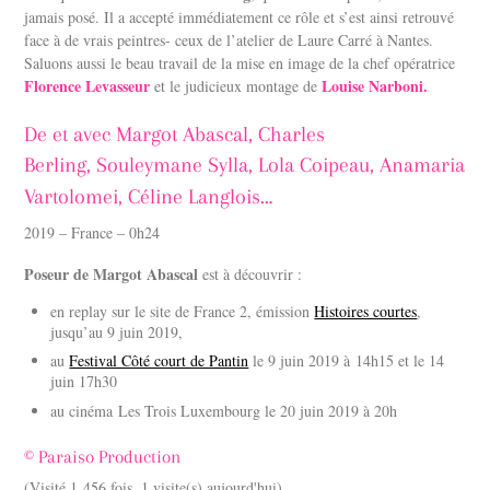
jamais posé. Il a accepté immédiatement ce rôle et s’est ainsi retrouvé
face à de vrais peintres- ceux de l’atelier de Laure Carré à Nantes.
Saluons aussi le beau travail de la mise en image de la chef opératrice
Florence Levasseur
Louise Narboni.
et le judicieux montage de
De et avec Margot Abascal, Charles
Berling,
Souleymane Sylla, Lola Coipeau, Anamaria
Vartolomei, Céline Langlois…
2019 – France – 0h24
Poseur de Margot Abascal
est à découvrir :
en replay sur le site de France 2, émission
Histoires courtes
,
jusqu’au 9 juin 2019,
au
Festival Côté court de Pantin
le 9 juin 2019 à 14h15 et le 14
juin 17h30
au cinéma Les Trois Luxembourg le 20 juin 2019 à 20h
© Paraiso Production
(Visité 1 456 fois, 1 visite(s) aujourd'hui)