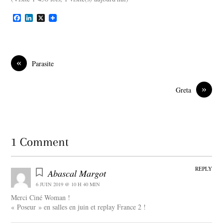
F
L
X
a
i
c
n
e
k
b
e
o
d
«
Parasite
o
I
k
n
»
Greta
1 Comment
REPLY
Abascal Margot
6 JUIN 2019 @ 10 H 40 MIN
Merci Ciné Woman !
« Poseur » en salles en juin et replay France 2 !