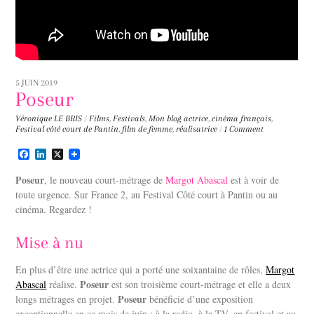
5 JUIN 2019
Poseur
Véronique LE BRIS
/
Films
,
Festivals
,
Mon blog
actrice
,
cinéma français
,
Festival côté court de Pantin
,
film de femme
,
réalisatrice
/
1 Comment
F
L
X
a
i
c
n
Poseur
, le nouveau court-métrage de
Margot Abascal
est à voir de
e
k
toute urgence. Sur France 2, au Festival Côté court à Pantin ou au
b
e
cinéma. Regardez !
o
d
o
I
k
n
Mise à nu
En plus d’être une actrice qui a porté une soixantaine de rôles,
Margot
Poseur
Abascal
réalise.
est son troisième court-métrage et elle a deux
Poseur
longs métrages en projet.
bénéficie d’une exposition
exceptionnelle en ce mois de juin : à la radio, à la TV, en festival et au