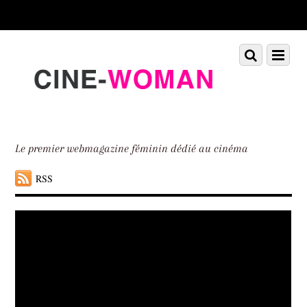
Scroll
down
to
Scroll
Menu
content
down
to
content
Le premier webmagazine féminin dédié au cinéma
RSS