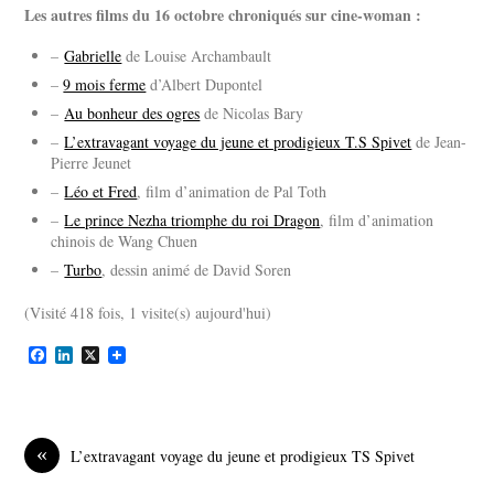
Les autres films du 16 octobre chroniqués sur cine-woman :
–
Gabrielle
de Louise Archambault
–
9 mois ferme
d’Albert Dupontel
–
Au bonheur des ogres
de Nicolas Bary
–
L’extravagant voyage du jeune et prodigieux T.S Spivet
de Jean-
Pierre Jeunet
–
Léo et Fred
, film d’animation de Pal Toth
–
Le prince Nezha triomphe du roi Dragon
, film d’animation
chinois de Wang Chuen
–
Turbo
, dessin animé de David Soren
(Visité 418 fois, 1 visite(s) aujourd'hui)
F
L
X
a
i
c
n
e
k
b
e
o
d
«
L’extravagant voyage du jeune et prodigieux TS Spivet
o
I
k
n