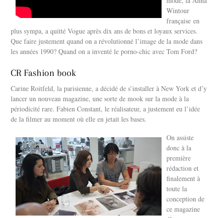
mode, la Anna
Wintour
française en
plus sympa, a quitté Vogue après dix ans de bons et loyaux services.
Que faire justement quand on a révolutionné l’image de la mode dans
les années 1990? Quand on a inventé le porno-chic avec Tom Ford?
CR Fashion book
Carine Roitfeld, la parisienne, a décidé de s’installer à New York et d’y
lancer un nouveau magazine, une sorte de mook sur la mode à la
périodicité rare. Fabien Constant, le réalisateur, a justement eu l’idée
de la filmer au moment où elle en jetait les bases.
On assiste
donc à la
première
rédaction et
finalement à
toute la
conception de
ce magazine