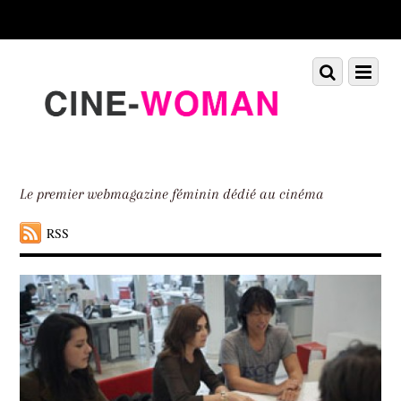
Scroll
down
to
Scroll
Menu
content
down
to
content
Le premier webmagazine féminin dédié au cinéma
RSS