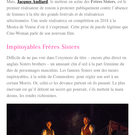
Jacques Audiard
Frères Sisters
Mais,
, le metteur en scène des
, est le
premier réalisateur de renom à protester publiquement contre l’absence
de femmes à la tête des grands festivals et de réalisatrices
sélectionnées. Une seule réalisatrice en compétition en 2018 à la
Mostra de Venise d’où il s’exprimait. Cette prise de parole légitime que
Cine-Woman parle de son nouveau film.
Impitoyables Frères Sisters
Difficile de ne pas voir dans l’oxymore du titre – encore plus direct en
anglais Sisters brothers – un amusant clin d’œil à la part féminine du
duo de personnages masculins. Les fameux Sisters sont des tueurs
impitoyables, à la solde du Commodore, pour régler son sort à un
certain Morris. Or, celui-ci les devance partout où ils passent. Le plus
énervant est qu’il détient un secret qui pourrait, s’ils mettent la main
dessus, les rendre richissimes.