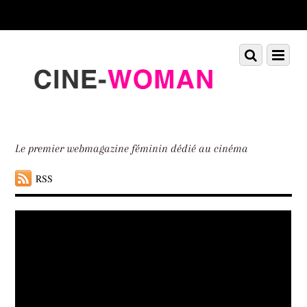
Scroll
down
to
Scroll
Menu
content
down
to
content
Le premier webmagazine féminin dédié au cinéma
RSS