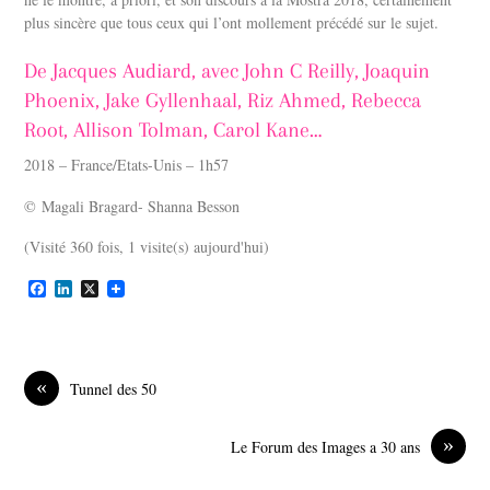
plus sincère que tous ceux qui l’ont mollement précédé sur le sujet.
De Jacques Audiard, avec John C Reilly, Joaquin
Phoenix, Jake Gyllenhaal, Riz Ahmed, Rebecca
Root, Allison Tolman, Carol Kane…
2018 – France/Etats-Unis – 1h57
© Magali Bragard- Shanna Besson
(Visité 360 fois, 1 visite(s) aujourd'hui)
F
L
X
a
i
c
n
e
k
b
e
o
d
«
Tunnel des 50
o
I
k
n
»
Le Forum des Images a 30 ans