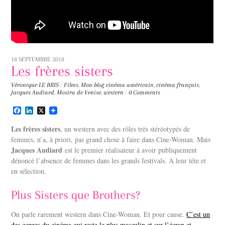
18 SEPTEMBRE 2018
Les frères sisters
Véronique LE BRIS
/
Films
,
Mon blog
cinéma américain
,
cinéma français
,
Jacques Audiard
,
Mostra de Venise
,
western
/
0 Comments
F
L
X
a
i
c
n
Les frères sisters
, un western avec des rôles très stéréotypés de
e
k
femmes, n’a, à priori, pas grand chose à faire dans Cine-Woman. Mais
b
e
Jacques Audiard
o
d
est le premier réalisateur à avoir publiquement
o
I
dénoncé l’absence de femmes dans les grands festivals. À leur tête et
k
n
en sélection.
Plus Sisters que Brothers?
On parle rarement western dans Cine-Woman. Et pour cause.
C’est un
des genres du cinéma qui reste le plus masculin et sur l’écran et