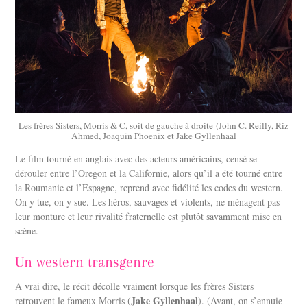
Les frères Sisters, Morris & C, soit de gauche à droite (John C. Reilly, Riz
Ahmed, Joaquin Phoenix et Jake Gyllenhaal
Le film tourné en anglais avec des acteurs américains, censé se
dérouler entre l’Oregon et la Californie, alors qu’il a été tourné entre
la Roumanie et l’Espagne, reprend avec fidélité les codes du western.
On y tue, on y sue. Les héros, sauvages et violents, ne ménagent pas
leur monture et leur rivalité fraternelle est plutôt savamment mise en
scène.
Un western transgenre
A vrai dire, le récit décolle vraiment lorsque les frères Sisters
Jake Gyllenhaal
retrouvent le fameux Morris (
). (Avant, on s’ennuie