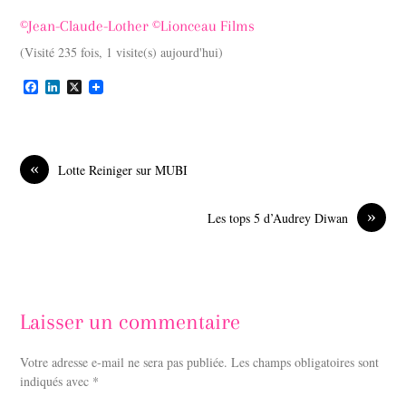
©Jean-Claude-Lother ©Lionceau Films
(Visité 235 fois, 1 visite(s) aujourd'hui)
F
L
X
a
i
c
n
e
k
b
e
o
d
«
Lotte Reiniger sur MUBI
o
I
k
n
»
Les tops 5 d’Audrey Diwan
Laisser un commentaire
Votre adresse e-mail ne sera pas publiée.
Les champs obligatoires sont
indiqués avec
*