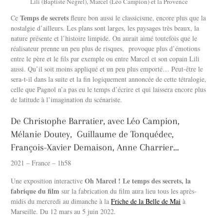
Lili (Baptiste Négrel), Marcel (Léo Campion) et la Provence
Temps de secrets
Ce
fleure bon aussi le classicisme, encore plus que la
nostalgie d’ailleurs. Les plans sont larges, les paysages très beaux, la
nature présente et l’histoire limpide. On aurait aimé toutefois que le
réalisateur prenne un peu plus de risques, provoque plus d’émotions
entre le père et le fils par exemple ou entre Marcel et son copain Lili
aussi. Qu’il soit moins appliqué et un peu plus emporté… Peut-être le
sera-t-il dans la suite et la fin logiquement annoncée de cette tétralogie,
celle que Pagnol n’a pas eu le temps d’écrire et qui laissera encore plus
de latitude à l’imagination du scénariste.
De Christophe Barratier, avec Léo Campion,
Mélanie Doutey, Guillaume de Tonquédec,
François-Xavier Demaison, Anne Charrier…
2021 – France – 1h58
Oh Marcel ! Le temps des secrets, la
Une exposition interactive
fabrique du film
sur la fabrication du film aura lieu tous les après-
midis du mercredi au dimanche à la
Friche de la Belle de Mai
à
Marseille. Du 12 mars au 5 juin 2022.