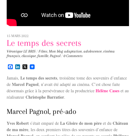
15 MARS 2022
Le temps des secrets
Véronique LE BRIS
/
Films
,
Mon blog
adaptation
,
adolescence
,
cinéma
français
,
classique
,
famille
,
Pagnol
/
0 Comments
F
L
X
a
i
c
n
Le temps des secrets
Jamais,
, troisième tome des souvenirs d’enfance
e
k
Marcel Pagnol
de
, n’avait été adapté au cinéma. C’est chose faite
b
e
Hélène Cases
désormais grâce à la persévérance de la productrice
o
d
et au
o
I
Christophe Barratier
réalisateur
.
k
n
Marcel Pagnol, pré-ado
Yves Robert
La Gloire de mon père
Château
s’était emparé de
et du
de ma mère
, les deux premiers titres des souvenirs d’enfance de
Marcel Pagnol
Philippe
, en confiant les rôles de ses parents au couple