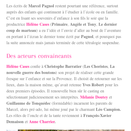
Marcel Pagnol
Les écrits de
restent pourtant une référence, surtout
auprès des enfants qui continuent à l’étudier à l’école ou en famille.
C’est en lisant ses souvenirs d’enfance à son fils le soir que la
Hélène Cases
Primaire
Angèle et Tony
Le dernier
productrice
(
,
,
coup de marteau
) a eu l’idée et l’envie d’aller au bout de l’aventure
Pagnol
en portant à l’écran le dernier tome écrit par
, et pourquoi pas
la suite annoncée mais jamais terminée de cette tétralogie suspendue.
Des acteurs convaincants
Hélène Cases
Christophe Barratier
Les Choristes
La
confie à
(
,
nouvelle guerre des boutons
) son projet de réaliser cette grande
fresque sur l’enfance et sur la Provence. Il choisit de retourner sur les
Yves Robert
lieux, dans la maison même, qu’avait retenue
pour les
deux premiers épisodes. Il renouvelle bien sûr le casting en
Mélanie Doutey
sélectionnant judicieusement ses interprètes.
et
Guillaume de Tonquédec
(formidable) incarnent les parents de
Léo Campion.
Marcel, alors pré-ado, lui même joué par le charmant
François-Xavier
Les rôles de l’oncle et de la tante reviennent à
Demaison
Anne Charrier
.
et