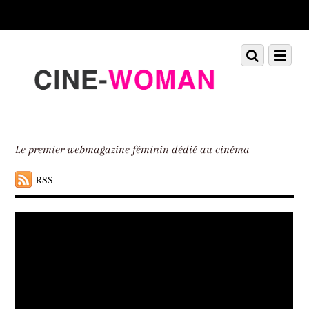
Scroll
down
to
Scroll
Menu
content
down
to
content
Le premier webmagazine féminin dédié au cinéma
RSS