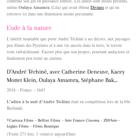
confirme son jeu en puissance rentrée. Les autres sont moins présents,
Oulaya Amamra
même
(Lila) qui avait ébloui
Divines
et qu’on
retrouve ici dans une dimension moins percutante.
L’ode à la nature
L’intérêt insatiable que porte André Téchiné a ses décors, aux paysages
peu filmés des Pyrénées et à une vie ancrée dans la terre, le terroir
reste rafraîchissant. Encore plus que son propos, pourtant audacieux et
finalement peu traité au cinéma.
D’André Téchiné, avec Catherine Deneuve, Kacey
Mottet Klein, Oulaya Amamra, Stéphane Bak…
2018 – France – 1h43
L’adieu à la nuit d’André Téchiné
était en compétition lors de la 69e
Berlinale.
©Curiosa Films – Bellini Films – Arte France Cinema – ZDFArte –
Legato Films – Films Boutique
(Visité 271 fois, 1 visite(s) aujourd'hui)