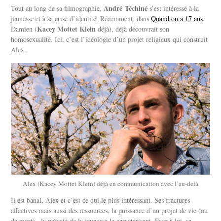
André Téchiné
Tout au long de sa filmographie,
s’est intéressé à la
jeunesse et à sa crise d’identité. Récemment, dans
Quand on a 17 ans
,
Kacey Mottet Klein
Damien (
déjà), déjà découvrait son
homosexualité. Ici, c’est l’idéologie d’un projet religieux qui construit
Alex.
Alex (Kacey Mottet Klein) déjà en communication avec l’au-delà
Il est banal, Alex et c’est ce qui le plus intéressant. Ses fractures
affectives mais aussi des ressources, la puissance d’un projet de vie (ou
de mort) , la naïveté de la jeunesse le caractérisent. Face à lui, sa