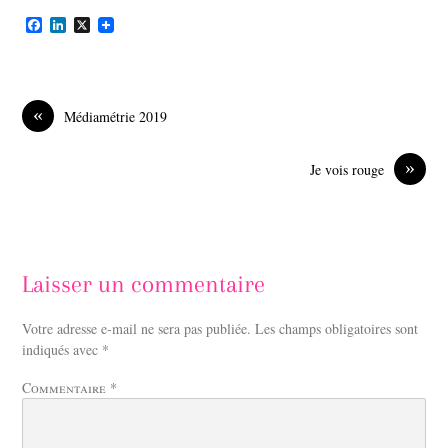
F
L
X
a
i
c
n
e
k
b
e
o
d
«
Médiamétrie 2019
o
I
k
n
»
Je vois rouge
Laisser un commentaire
Votre adresse e-mail ne sera pas publiée.
Les champs obligatoires sont
indiqués avec
*
Commentaire
*