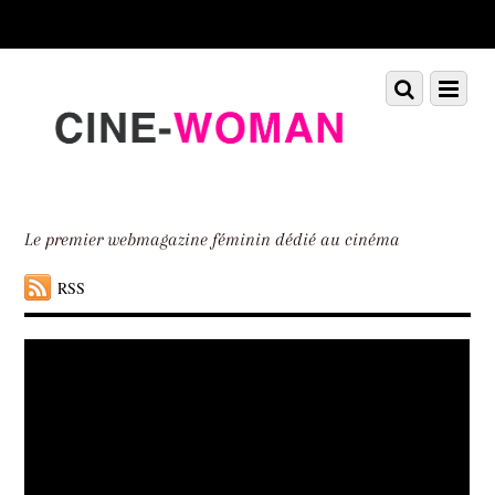
Scroll
down
to
Scroll
Menu
content
down
to
content
Le premier webmagazine féminin dédié au cinéma
RSS