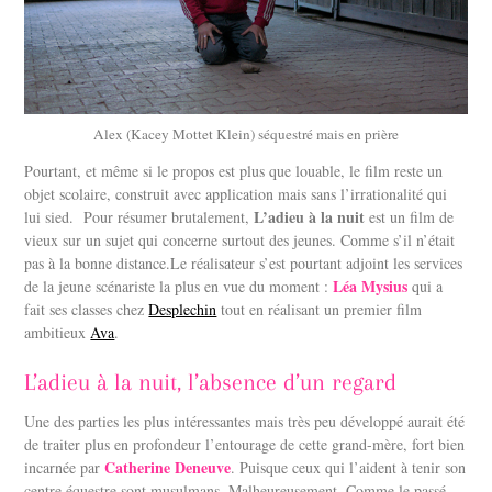
Alex (Kacey Mottet Klein) séquestré mais en prière
Pourtant, et même si le propos est plus que louable, le film reste un
objet scolaire, construit avec application mais sans l’irrationalité qui
L’adieu à la nuit
lui sied.
Pour résumer brutalement,
est un film de
vieux sur un sujet qui concerne surtout des jeunes. Comme s’il n’était
pas à la bonne distance.Le réalisateur s’est pourtant adjoint les services
Léa Mysius
de la jeune scénariste la plus en vue du moment :
qui a
fait ses classes chez
Desplechin
tout en réalisant un premier film
ambitieux
Ava
.
L’adieu à la nuit, l’absence d’un regard
Une des parties les plus intéressantes mais très peu développé aurait été
de traiter plus en profondeur l’entourage de cette grand-mère, fort bien
Catherine Deneuve
incarnée par
. Puisque ceux qui l’aident à tenir son
centre équestre sont musulmans. Malheureusement. Comme le passé