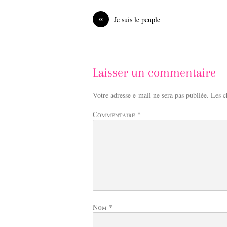
b
e
o
d
«
Je suis le peuple
o
I
k
n
Laisser un commentaire
Votre adresse e-mail ne sera pas publiée.
Les c
Commentaire
*
Nom
*