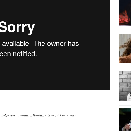
 belge
,
documentaire
,
famille
,
métier
/
0 Comments