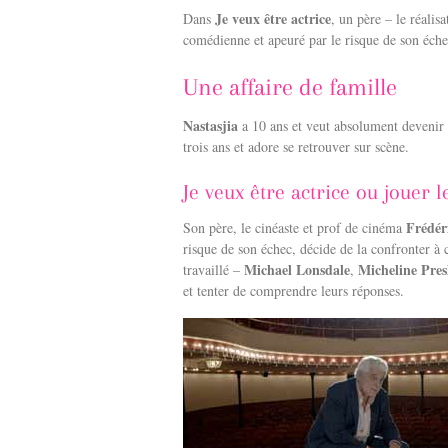
c
n
Je veux être actrice
Dans
, un père – le réalisa
e
k
comédienne et apeuré par le risque de son échec
b
e
o
d
o
I
Une affaire de famille
k
n
Nastasjia
a 10 ans et veut absolument devenir ac
trois ans et adore se retrouver sur scène.
Je veux être actrice ou jouer 
Frédér
Son père, le cinéaste et prof de cinéma
risque de son échec, décide de la confronter à c
Michael Lonsdale
Micheline Pres
travaillé –
,
et tenter de comprendre leurs réponses.