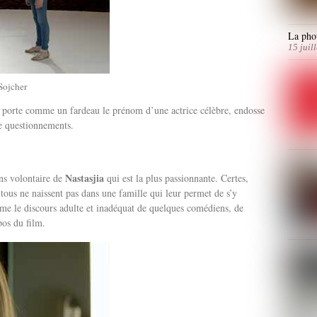
La phot
15 juil
 Sojcher
i porte comme un fardeau le prénom d’une actrice célèbre, endosse
de questionnements.
Nastasjia
ns volontaire de
qui est la plus passionnante. Certes,
tous ne naissent pas dans une famille qui leur permet de s’y
e le discours adulte et inadéquat de quelques comédiens, de
pos du film.