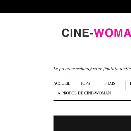
Scroll
down
to
content
Le premier webmagazine féminin dédi
Menu
ACCUEIL
TOPS
FILMS
A PROPOS DE CINE-WOMAN
Scroll
down
to
content