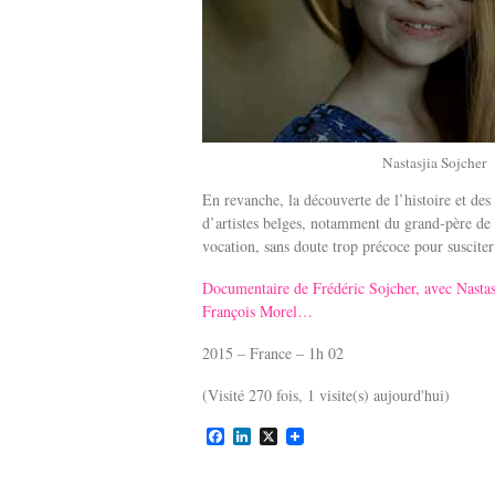
Nastasjia Sojcher
En revanche, la découverte de l’histoire et des 
d’artistes belges, notamment du grand-père de
vocation, sans doute trop précoce pour susciter
Documentaire de Frédéric Sojcher, avec Nastas
François Morel…
2015 – France – 1h 02
(Visité 270 fois, 1 visite(s) aujourd'hui)
F
L
X
a
i
c
n
e
k