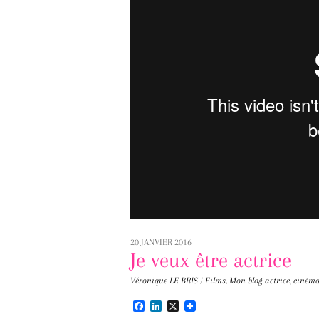
20 JANVIER 2016
Je veux être actrice
Véronique LE BRIS
/
Films
,
Mon blog
actrice
,
cinéma
F
L
X
a
i