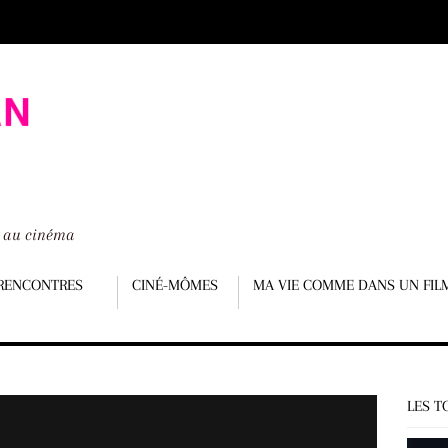
é au cinéma
RENCONTRES
CINÉ-MÔMES
MA VIE COMME DANS UN FIL
LES T