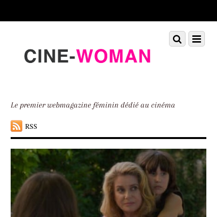
Scroll
down
to
Scroll
Menu
content
down
to
content
Le premier webmagazine féminin dédié au cinéma
RSS