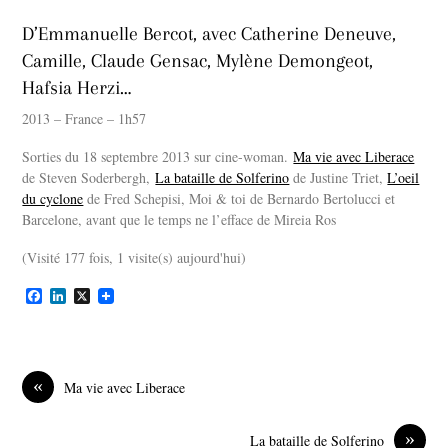
D’Emmanuelle Bercot, avec Catherine Deneuve,
Camille, Claude Gensac, Mylène Demongeot,
Hafsia Herzi…
2013 – France – 1h57
Sorties du 18 septembre 2013 sur cine-woman.
Ma vie avec Liberace
de Steven Soderbergh,
La bataille de Solferino
de Justine Triet,
L’oeil
du cyclone
de Fred Schepisi, Moi & toi de Bernardo Bertolucci et
Barcelone, avant que le temps ne l’efface de Mireia Ros
(Visité 177 fois, 1 visite(s) aujourd'hui)
F
L
X
a
i
c
n
e
k
b
e
o
d
«
Ma vie avec Liberace
o
I
k
n
»
La bataille de Solferino