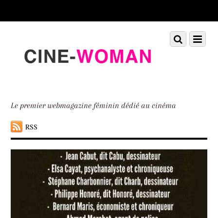
Scroll
down
to
Scroll
Menu
content
down
to
content
Le premier webmagazine féminin dédié au cinéma
RSS