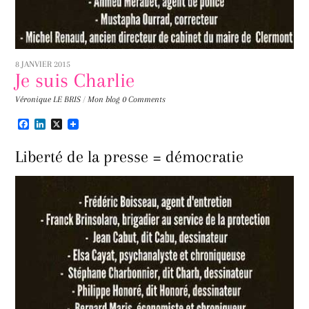
8 JANVIER 2015
Je suis Charlie
Véronique LE BRIS
/
Mon blog
0 Comments
F
L
X
a
i
c
n
Liberté de la presse = démocratie
e
k
b
e
o
d
o
I
k
n