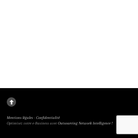
La deuxième fille
Le destin de Juanjuan, petite fille rebelle, dans la Chine de l’enfant unique. La
deuxième fille signée Zou Jing, révélé à la 65e Semaine de la Critique et primée
trois fois, est de facture classique et bouleversant.
Mentions légales
-
Confidentialité
Optimisez votre e-Business avec
Outsourcing Network Intelligence !