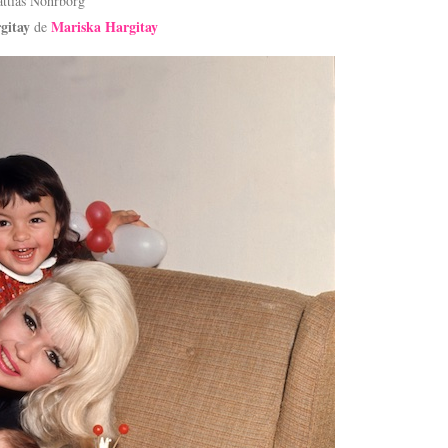
ttias Nohrborg
gitay
Mariska Hargitay
de