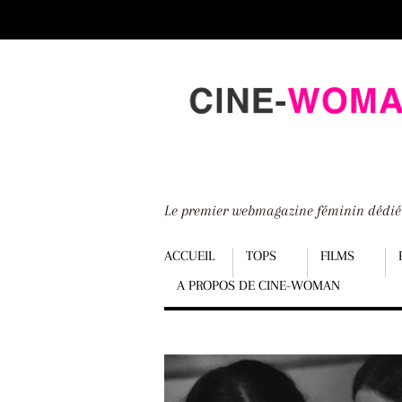
Scroll
down
to
content
Le premier webmagazine féminin dédi
Menu
ACCUEIL
TOPS
FILMS
A PROPOS DE CINE-WOMAN
Scroll
down
to
content