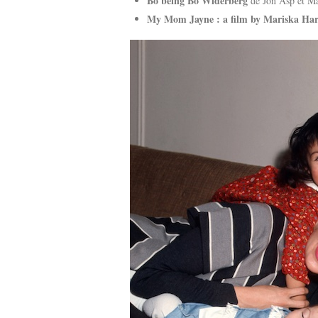
Bo being Bo Widerberg
de Jon Asp et Ma
My Mom Jayne : a film by Mariska Har