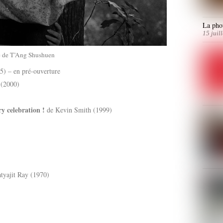
La phot
15 juil
e de T’Ang Shushuen
5) – en pré-ouverture
 (2000)
y celebration !
de Kevin Smith (1999)
tyajit Ray (1970)