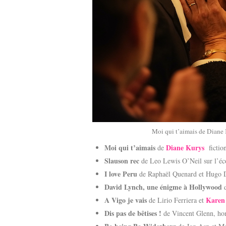
Moi qui t’aimais de Diane
Moi qui t’aimais
Diane Kurys
de
fiction
Slauson rec
de Leo Lewis O’Neil sur l’éco
I love Peru
de Raphaël Quenard et Hugo 
David Lynch, une énigme à Hollywood
d
A Vigo je vais
Karen
de Lirio Ferriera et
Dis pas de bêtises !
de Vincent Glenn, ho