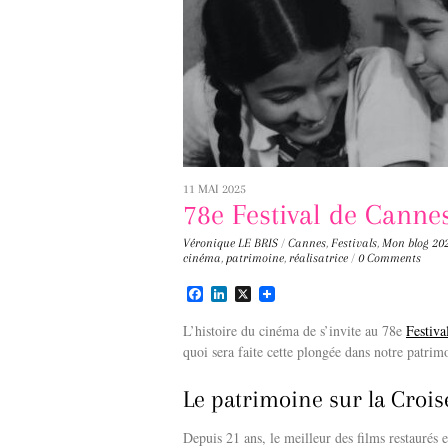
11 MAI 2025
78e Festival de Canne
Véronique LE BRIS
/
Cannes
,
Festivals
,
Mon blog
20
cinéma
,
patrimoine
,
réalisatrice
/
0 Comments
F
L
X
a
i
c
n
L’histoire du cinéma de s’invite au 78e
Festiva
e
k
quoi sera faite cette plongée dans notre patri
b
e
o
d
o
I
Le patrimoine sur la Crois
k
n
Depuis 21 ans, le meilleur des films restaurés 