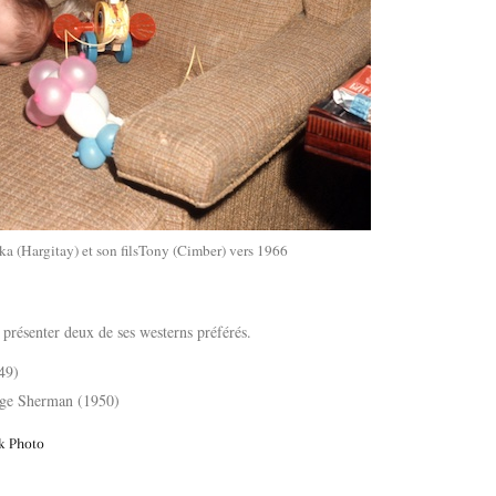
ka (Hargitay) et son filsTony (Cimber) vers 1966
 présenter deux de ses westerns préférés.
49)
ge Sherman (1950)
k Photo