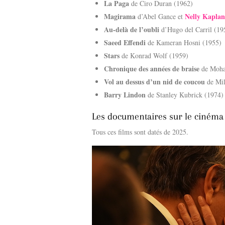
La Paga
de Ciro Duran (1962)
Magirama
Nelly Kaplan
d’Abel Gance et
Au-delà de l’oubli
d’Hugo del Carril (19
Saeed Effendi
de Kameran Hosni (1955)
Stars
de Konrad Wolf (1959)
Chronique des années de braise
de Moha
Vol au dessus d’un nid de coucou
de Mil
Barry Lindon
de Stanley Kubrick (1974)
Les documentaires sur le cinéma
Tous ces films sont datés de 2025.