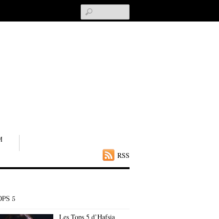
Search
M
RSS
OPS 5
Les Tops 5 d’Hafsia