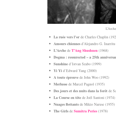
L’Arch
La ruée vers l’or
de Charles Chaplin (192
Amours chiennes
d’Alejandro G. Inarritu
L’Arche
T’Ang Shushuen
de
(1968)
Dogma : ressurected – a 25th anniversar
Sunshine
d’Istvan Szabo (1999)
Yi Yi
d’Edward Yang (2000)
A toute épreuve
de John Woo (1992)
Merlusse
de Marcel Pagnol (1935)
Des jours et des nuits dans la forêt
de Sa
La Course en tête
de Joël Santoni (1974)
Nuages flottants
de Mikio Naruse (1955)
The Girls
Sumitra Peries
de
(1978)