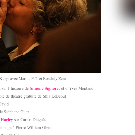
 Kurys avec Marina Foïs et Roschdy Zem
Simone Signoret
 sur l’histoire de
et d’Yves Montand
le de théâtre gratuite de Shia LeBeouf
David
e Stéphane Guez
 Harley
sur Carlos Dieguès
mmage à Pierre-William Glenn