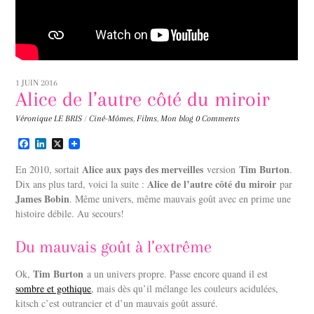
1 JUIN 2016
Alice de l’autre côté du miroir
Véronique LE BRIS
/
Ciné-Mômes
,
Films
,
Mon blog
0 Comments
F
L
X
a
i
c
n
Alice aux pays des merveilles
Tim Burton
En 2010, sortait
version
.
e
k
Alice de l’autre côté du miroir
Dix ans plus tard, voici la suite :
par
b
e
James Bobin
o
d
. Même univers, même mauvais goût avec en prime une
o
I
histoire débile. Au secours!
k
n
Du mauvais goût à l’extrême
Tim Burton
Ok,
a un univers propre. Passe encore quand il est
sombre et gothique
, mais dès qu’il mélange les couleurs acidulées,
kitsch c’est outrancier et d’un mauvais goût assuré.