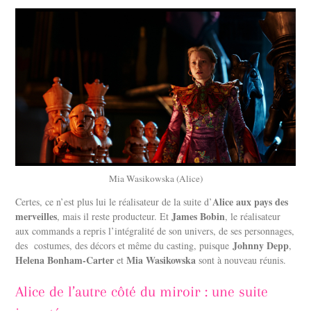
Mia Wasikowska (Alice)
Alice aux pays des
Certes, ce n’est plus lui le réalisateur de la suite d’
merveilles
James Bobin
, mais il reste producteur. Et
, le réalisateur
aux commands a repris l’intégralité de son univers, de ses personnages,
Johnny Depp
des costumes, des décors et même du casting, puisque
,
Helena Bonham-Carter
Mia Wasikowska
et
sont à nouveau réunis.
Alice de l’autre côté du miroir : une suite