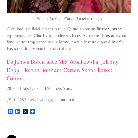
Helena Bonham Carter (La reine rouge)
Burton
C’est laid, artificiel et sans saveur. Quitte à voir un
, autant
Charlie et la chocolaterie
replonger dans
. Au moins, l’histoire a du
fond, certes trop nappé par la forme, mais elle reste digne d’intérêt.
Pas ici où tout sonne faux et artificiel.
De James Bobin avec Mia Wasikowska, Johnny
Depp, Helena Bonham-Carter, Sacha Baron-
Cohen…
2016 – Etats-Unis – 1h50 – dès 5 ans
(Visité 282 fois, 1 visite(s) aujourd'hui)
F
L
X
a
i
c
n
e
k
b
e
o
d