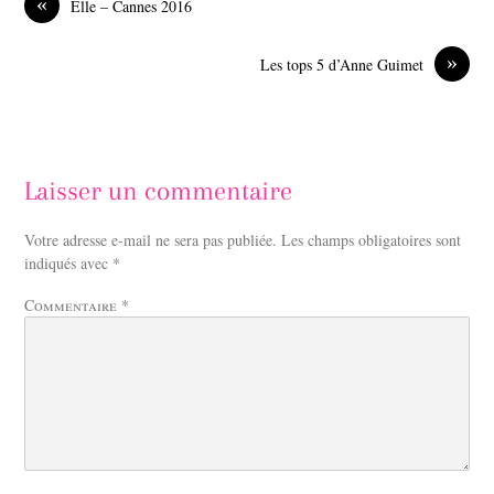
«
Elle – Cannes 2016
o
I
k
n
»
Les tops 5 d’Anne Guimet
Laisser un commentaire
Votre adresse e-mail ne sera pas publiée.
Les champs obligatoires sont
indiqués avec
*
Commentaire
*