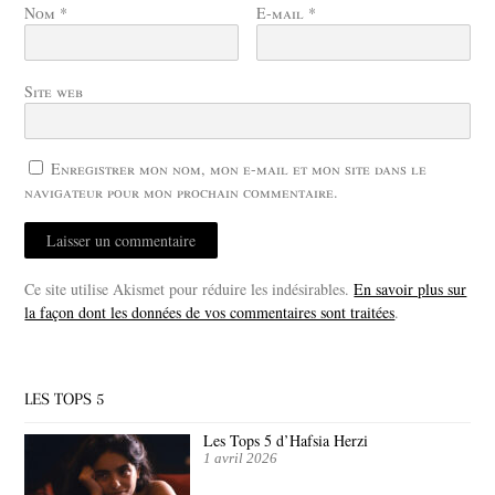
Nom
*
E-mail
*
Site web
Enregistrer mon nom, mon e-mail et mon site dans le
navigateur pour mon prochain commentaire.
Ce site utilise Akismet pour réduire les indésirables.
En savoir plus sur
la façon dont les données de vos commentaires sont traitées
.
LES TOPS 5
Les Tops 5 d’Hafsia Herzi
1 avril 2026