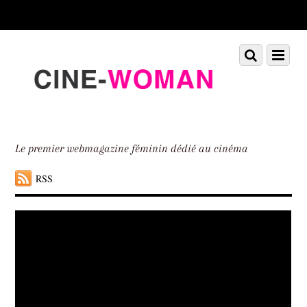
Scroll
down
to
Scroll
Menu
content
down
to
content
Le premier webmagazine féminin dédié au cinéma
RSS