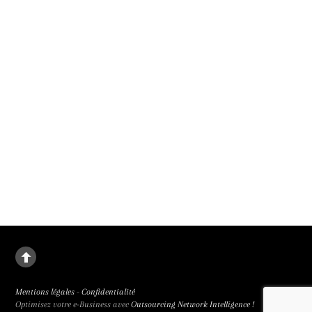
1er film présenté en compétition officielle au 79e festival de Cannes. Il sortira le
9 septembre 2026.
La deuxième fille
Le destin de Juanjuan, petite fille rebelle, dans la Chine de l’enfant unique. La
deuxième fille signée Zou Jing, révélé à la 65e Semaine de la Critique et primée
trois fois, est de facture classique et bouleversant.
Mentions légales
-
Confidentialité
Optimisez votre e-Business avec
Outsourcing Network Intelligence !