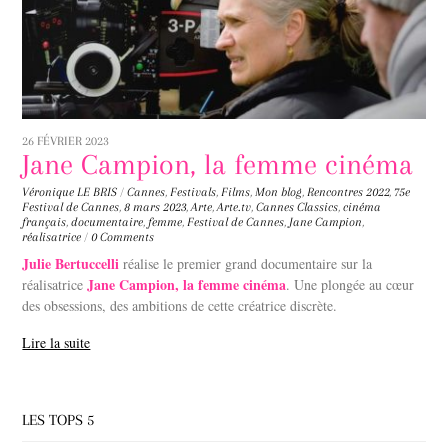
26 FÉVRIER 2023
Jane Campion, la femme cinéma
Véronique LE BRIS
/
Cannes
,
Festivals
,
Films
,
Mon blog
,
Rencontres
2022
,
75e
Festival de Cannes
,
8 mars 2023
,
Arte
,
Arte.tv
,
Cannes Classics
,
cinéma
français
,
documentaire
,
femme
,
Festival de Cannes
,
Jane Campion
,
réalisatrice
/
0 Comments
Julie Bertuccelli
réalise le premier grand documentaire sur la
Jane Campion, la femme cinéma
réalisatrice
. Une plongée au cœur
des obsessions, des ambitions de cette créatrice discrète.
Lire la suite
LES TOPS 5