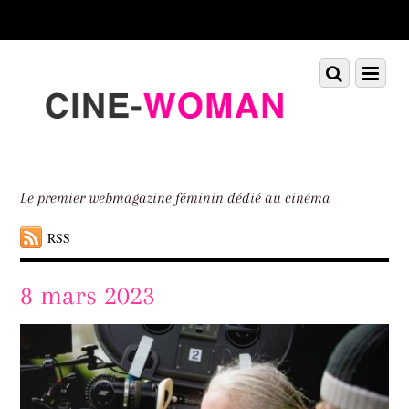
Scroll
down
to
Scroll
Menu
content
down
to
content
Le premier webmagazine féminin dédié au cinéma
RSS
8 mars 2023