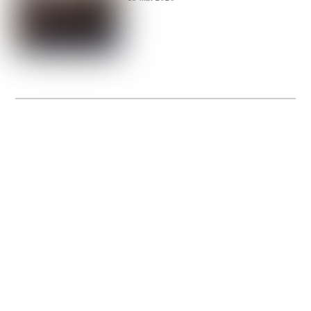
La Gacilly fête les 200 ans de la photo
20 expos pour célébrer les 23 ans du remarquable festival de la Gacilly et les 200
d’un art qu’il honore : la photographie.