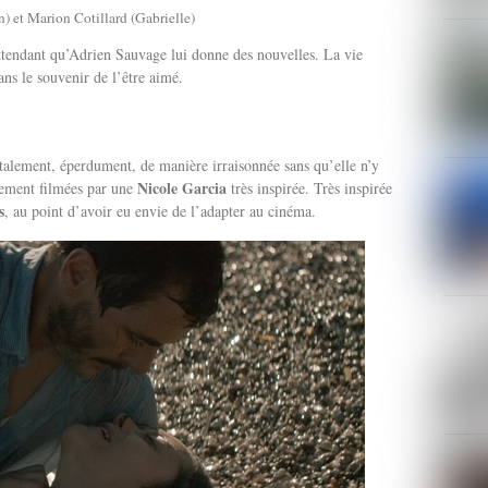
) et Marion Cotillard (Gabrielle)
ttendant qu’Adrien Sauvage lui donne des nouvelles. La vie
dans le souvenir de l’être aimé.
talement, éperdument, de manière irraisonnée sans qu’elle n’y
Nicole Garcia
rbement filmées par une
très inspirée. Très inspirée
s
, au point d’avoir eu envie de l’adapter au cinéma.