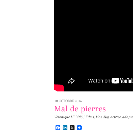
18 OCTOBRE 2016
Mal de pierres
Véronique LE BRIS
/
Films
,
Mon blog
actrice
,
adapta
F
L
X
a
i