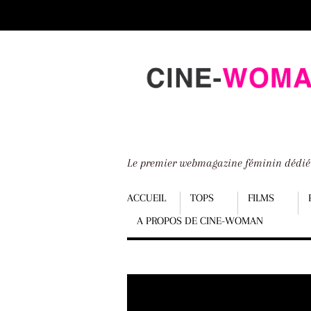
Scroll
down
to
content
Le premier webmagazine féminin dédi
Menu
ACCUEIL
TOPS
FILMS
A PROPOS DE CINE-WOMAN
Scroll
down
to
content