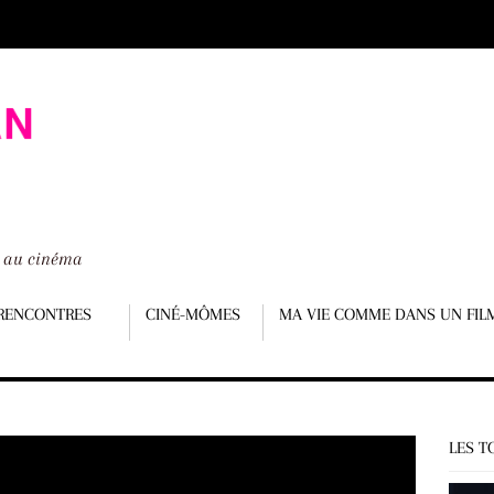
é au cinéma
RENCONTRES
CINÉ-MÔMES
MA VIE COMME DANS UN FIL
LES T