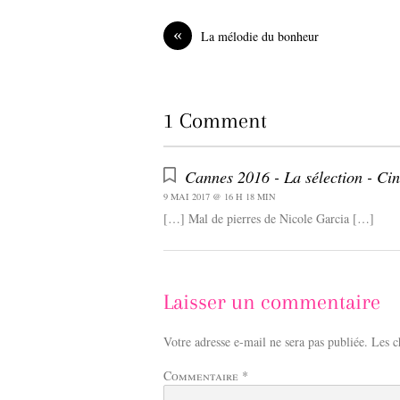
b
e
o
d
«
La mélodie du bonheur
o
I
k
n
1 Comment
Cannes 2016 - La sélection - C
9 MAI 2017 @ 16 H 18 MIN
[…] Mal de pierres de Nicole Garcia […]
Laisser un commentaire
Votre adresse e-mail ne sera pas publiée.
Les c
Commentaire
*