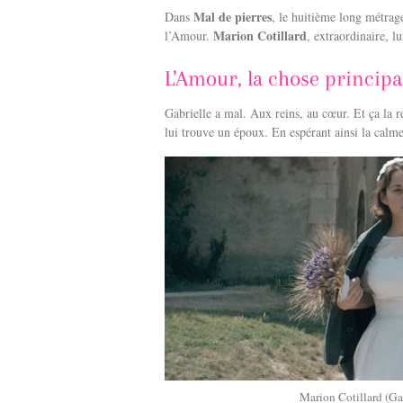
c
n
Mal de pierres
Dans
, le huitième long métra
e
k
Marion Cotillard
l’Amour.
, extraordinaire, 
b
e
o
d
o
I
L’Amour, la chose principa
k
n
Gabrielle a mal. Aux reins, au cœur. Et ça la re
lui trouve un époux. En espérant ainsi la calme
Marion Cotillard (Ga