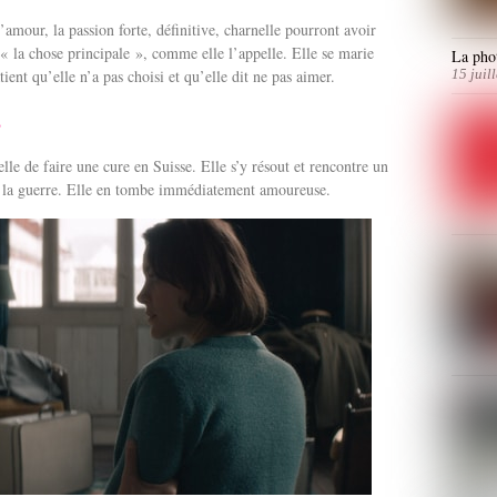
’amour, la passion forte, définitive, charnelle pourront avoir
 « la chose principale », comme elle l’appelle. Elle se marie
La phot
ent qu’elle n’a pas choisi et qu’elle dit ne pas aimer.
15 juil
r
lle de faire une cure en Suisse. Elle s’y résout et rencontre un
ar la guerre. Elle en tombe immédiatement amoureuse.