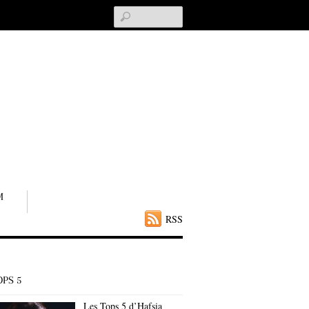
Search
M
RSS
OPS 5
Les Tops 5 d’Hafsia