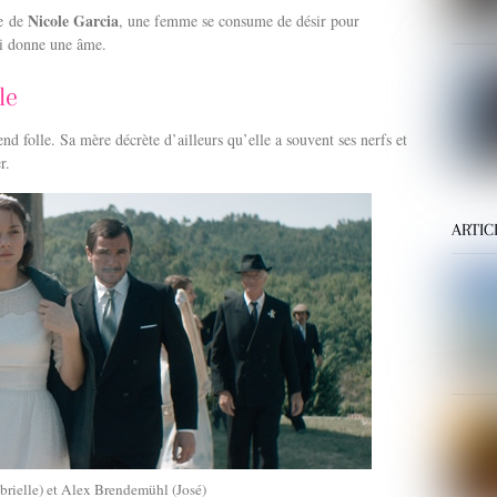
Nicole Garcia
ge de
, une femme se consume de désir pour
lui donne une âme.
le
nd folle. Sa mère décrète d’ailleurs qu’elle a souvent ses nerfs et
r.
ARTIC
brielle) et Alex Brendemühl (José)