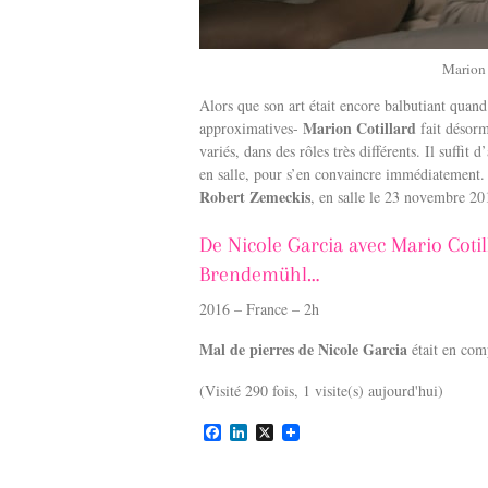
Marion 
Alors que son art était encore balbutiant quand
Marion Cotillard
approximatives-
fait désorm
variés, dans des rôles très différents. Il suffit d
en salle, pour s’en convaincre immédiatement. 
Robert Zemeckis
, en salle le 23 novembre 20
De Nicole Garcia avec Mario Cotill
Brendemühl…
2016 – France – 2h
Mal de pierres de Nicole Garcia
était en comp
(Visité 290 fois, 1 visite(s) aujourd'hui)
F
L
X
a
i
c
n
e
k