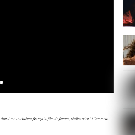
tion
,
Amour
,
cinéma français
,
film de femme
,
réalisatrice
/
1 Comment