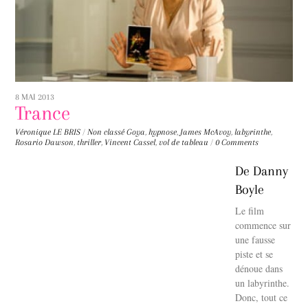
8 MAI 2013
Trance
Véronique LE BRIS
/
Non classé
Goya
,
hypnose
,
James McAvoy
,
labyrinthe
,
Rosario Dawson
,
thriller
,
Vincent Cassel
,
vol de tableau
/
0 Comments
De Danny
Boyle
Le film
commence sur
une fausse
piste et se
dénoue dans
un labyrinthe.
Donc, tout ce