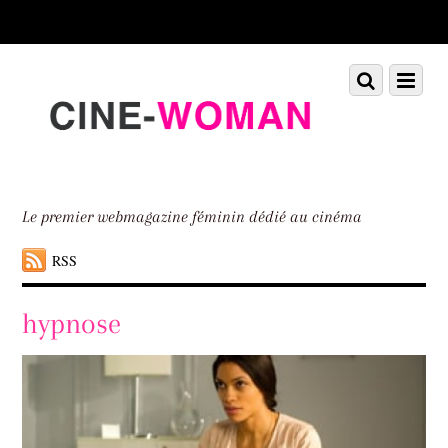
Scroll
down
to
Scroll
Menu
content
down
to
content
Le premier webmagazine féminin dédié au cinéma
RSS
hypnose