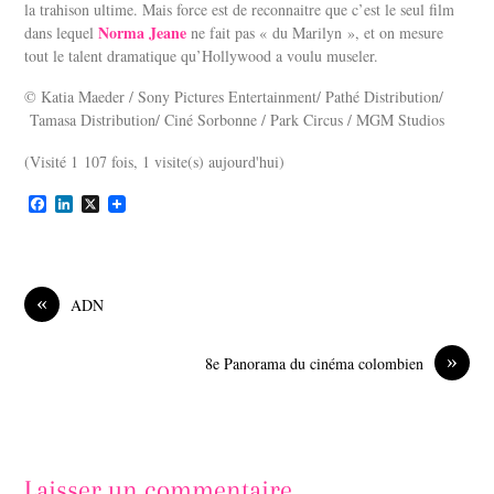
la trahison ultime. Mais force est de reconnaitre que c’est le seul film
Norma Jeane
dans lequel
ne fait pas « du Marilyn », et on mesure
tout le talent dramatique qu’Hollywood a voulu museler.
© Katia Maeder / Sony Pictures Entertainment/ Pathé Distribution/
Tamasa Distribution/ Ciné Sorbonne / Park Circus / MGM Studios
(Visité 1 107 fois, 1 visite(s) aujourd'hui)
F
L
X
a
i
c
n
e
k
b
e
o
d
«
ADN
o
I
k
n
»
8e Panorama du cinéma colombien
Laisser un commentaire