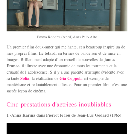
Emma Roberts (April) dans Palo Alto
Un premier film doux-amer qui me hante, et a beaucoup inspiré un de
Le têtard
mes propres films,
, en termes de bande son et de mise en
James
images. Brillamment adapté d’un recueil de nouvelles de
Franco
, il illustre avec une économie de mots les tourments et la
cruauté de l’adolescence. S’il y a une parenté artistique évidente avec
Sofia
Gia Coppola
sa tante
, la réalisation de
est exempte de
maniérisme et redoutablement efficace. Pour un premier film, c’est une
sacrée leçon de cinéma.
Cinq prestations d’actrices inoubliables
1 -Anna Karina dans Pierrot le fou de Jean-Luc Godard (1965)