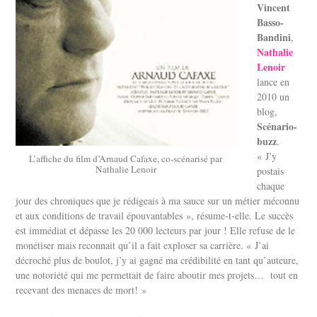
Vincent
Basso-
Bandini
,
Nathalie
Lenoir
lance en
2010 un
blog,
Scénario-
buzz
.
« J’y
L’affiche du film d’Arnaud Cafaxe, co-scénarisé par
Nathalie Lenoir
postais
chaque
jour des chroniques que je rédigeais à ma sauce sur un métier méconnu
et aux conditions de travail épouvantables », résume-t-elle. Le succès
est immédiat et dépasse les 20 000 lecteurs par jour ! Elle refuse de le
monétiser mais reconnait qu’il a fait exploser sa carrière. « J’ai
décroché plus de boulot, j’y ai gagné ma crédibilité en tant qu’auteure,
une notoriété qui me permettait de faire aboutir mes projets… tout en
recevant des menaces de mort! »