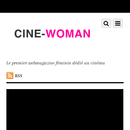
Scroll
down
to
Scroll
Menu
content
down
to
content
Le premier webmagazine féminin dédié au cinéma
RSS