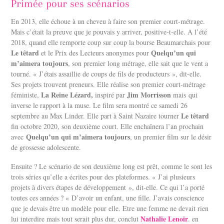
Primée pour ses scénarios
En 2013, elle échoue à un cheveu à faire son premier court-métrage.
Mais c’était la preuve que je pouvais y arriver, positive-t-elle. A l’été
2018, quand elle remporte coup sur coup la bourse Beaumarchais pour
Le têtard
Quelqu’un qui
et le Prix des Lecteurs anonymes pour
m’aimera toujours
, son premier long métrage, elle sait que le vent a
tourné. « J’étais assaillie de coups de fils de producteurs », dit-elle.
Ses projets trouvent preneurs. Elle réalise son premier court-métrage
La Reine Lézard,
Jim Morrisson
féministe,
inspiré par
mais qui
inverse le rapport à la muse. Le film sera montré ce samedi 26
Le têtard
septembre au Max Linder. Elle part à Saint Nazaire tourner
fin octobre 2020, son deuxième court. Elle enchaînera l’an prochain
Quelqu’un qui m’aimera toujours
avec
, un premier film sur le désir
de grossesse adolescente.
Ensuite ? Le scénario de son deuxième long est prêt, comme le sont les
trois séries qu’elle a écrites pour des plateformes. « J’ai plusieurs
projets à divers étapes de développement », dit-elle. Ce qui l’a porté
toutes ces années ? « D’avoir un enfant, une fille. J’avais conscience
que je devais être un modèle pour elle. Etre une femme ne devait rien
Nathalie Lenoir
lui interdire mais tout serait plus dur, conclut
. en