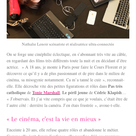
Nathalie Lenoir scénariste et réalisatrice ultra-connectée
On se forge une cinéphilie éclectique, en s’abonnant très vite au câble,
en regardant des films très différents toute la nuit et en décidant d’être
actrice. » A 18 ans, je monte à Paris pour faire le Cours Florent et je
découvre ce qu’il y a de plus passionnant et de pire dans le milieu de
cinéma, sa misogynie notamment. Ca m’a tanné le cuir », reconnait-
Pas très
elle. Elle décroche vite des petites figurations et rôles dans
catholique
Tonie Marshall
Le péril jeune
Cédric Klapish
de
,
de
…
« J’observais. Et j’ai vite compris que ce que je voulais, c’était être de
l’autre côté : derrière la caméra. J’en étais frustrée », avoue-t-elle.
« Le cinéma, c’est la vie en mieux »
Enceinte à 20 ans, elle refuse quatre rôles et abandonne le métier.