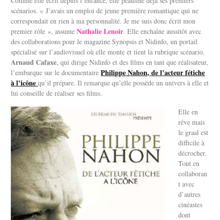
Comme elle écrit depuis l’enfance, elle peaufine déjà ses premiers
scénarios. « J’avais un emploi de jeune première romantique qui ne
correspondait en rien à ma personnalité. Je me suis donc écrit mon
Nathalie Lenoir
premier rôle », assume
. Elle enchaîne aussitôt avec
des collaborations pour le magazine Synopsis et Nidinfo, un portail
spécialisé sur l’audiovisuel où elle monte et tient la rubrique scénario.
Arnaud Cafaxe
, qui dirige Nidinfo et des films en tant que réalisateur,
Philippe Nahon, de l’acteur fétiche
l’embarque sur le documentaire
à l’icône
qu’il prépare. Il remarque qu’elle possède un univers à elle et
lui conseille de réaliser ses films.
Elle en
rêve mais
le graal est
difficile à
décrocher.
Tout en
collaboran
t avec
d’autres
cinéastes
dont