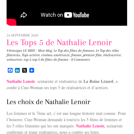
24 SEPTEMBRE 2020
Les Tops 5 de Nathalie Lenoir
Véronique LE BRIS
/
Mon blog
,
Le Top des films de femmes
,
Le Top des rôles
féminins
,
Tops
actrice
,
cinéma américain
,
femme
,
premier film
,
réalisatrice
,
scénariste
,
top 5
,
top 5 de films de femme
/
0 Comments
F
L
X
a
i
c
n
Nathalie Lenoir
La Reine Lézard
, scénariste et réalisatrice de
, a
e
k
confié à Cine-Woman ses tops 5 de réalisatrices et d’actrices.
b
e
o
d
o
I
Les choix de Nathalie Lenoir
k
n
Les femmes et le 7ème art, c’est une longue histoire mal connue. Pour
l’honorer, Cine-Woman demande à tou(te)s les 5 films de femmes et
Nathalie Lenoir
,
les 5 rôles féminins qui les ont marqués.
scénariste
,
confirmée et jeune réalisatrice
nous a confiés ses listes.