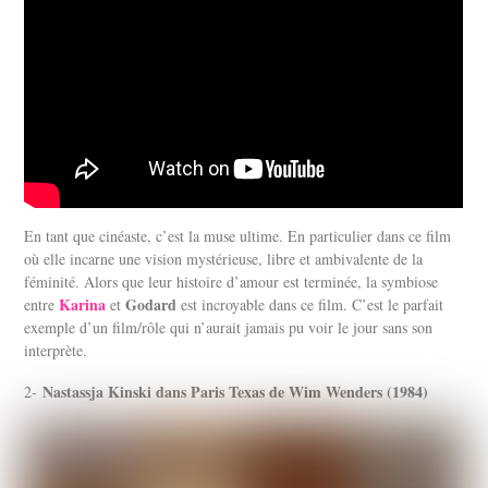
En tant que cinéaste, c’est la muse ultime. En particulier dans ce film
où elle incarne une vision mystérieuse, libre et ambivalente de la
féminité. Alors que leur histoire d’amour est terminée, la symbiose
Karina
Godard
entre
et
est incroyable dans ce film. C’est le parfait
exemple d’un film/rôle qui n’aurait jamais pu voir le jour sans son
interprète.
Nastassja Kinski dans Paris Texas de Wim Wenders (1984)
2-