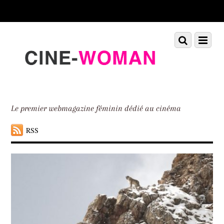
Scroll
down
to
Scroll
Menu
content
down
to
content
Le premier webmagazine féminin dédié au cinéma
RSS