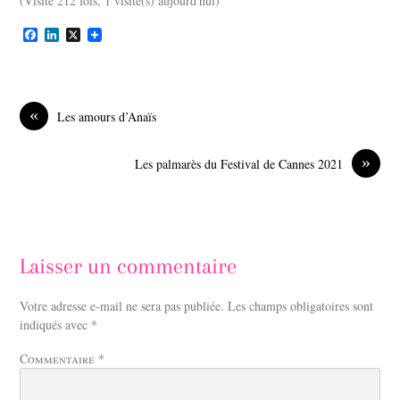
(Visité 212 fois, 1 visite(s) aujourd'hui)
F
L
X
a
i
c
n
e
k
b
e
o
d
«
Les amours d’Anaïs
o
I
k
n
»
Les palmarès du Festival de Cannes 2021
Laisser un commentaire
Votre adresse e-mail ne sera pas publiée.
Les champs obligatoires sont
indiqués avec
*
Commentaire
*