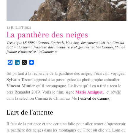
13 JUILLET 2021
La panthère des neiges
Véronique LE BRIS
/
Cannes
,
Festivals
,
Mon blog
,
Rencontres
2021
,
74e
,
Cinéma
& Climat
,
cinéma français
,
documentaire
,
écologie
,
Festival de Cannes
,
film de
femme
,
réalisatrice
/
0 Comments
F
L
X
a
i
c
n
En partant à la recherche de la panthère des neiges, l’écrivain voyageur
e
k
Sylvain Tesson
apprend à se poser, grâce au photographe animalier
b
e
Vincent Munier
o
d
qu’il accompagne. Le livre qu’il en a tiré a reçu le
o
I
Marie Amiguet
prix Renaudot 2019. Voilà le film, signé
, et révélé
k
n
dans la sélection Cinéma & Climat au 74e
Festival de Cannes
.
L’art de l’attente
Il faut de la patience et une certaine folie pour aller tenter d’apercevoir
la panthère des neiges dans les montagnes du Tibet où elle vit. Loin du