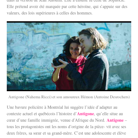
Elle prétend avoir été marquée par cette héroïne, qui s’appuie sur des
valeurs, des lois supérieures à celles des hommes.
Antigone (Nahema Ricci) et son amoureux Hémon (Antoine Desrochers)
Une bavure policière à Montréal lui suggère l’idée d’adapter au
Antigone
contexte actuel et québécois l’histoire d’
, qu’elle situe au
Antigone
cœur d’une famille immigrée, venue d’Afrique du Nord.
–
tous les protagonistes ont les noms d’origine de la pièce- vit avec ses
deux frères, sa sœur et sa grand-mère. C’est une adolescente et élève