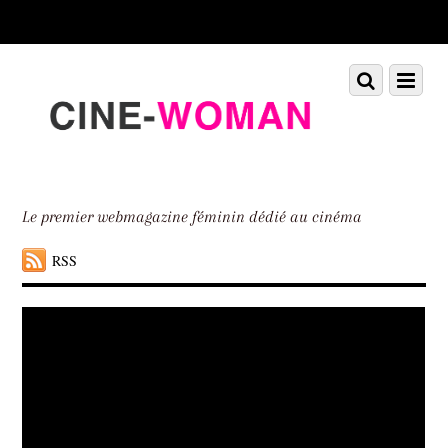
Scroll
down
to
Scroll
Menu
content
down
to
content
Le premier webmagazine féminin dédié au cinéma
RSS