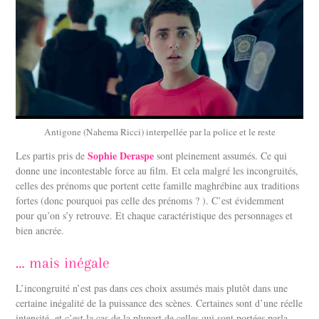
Antigone (Nahema Ricci) interpellée par la police et le reste
Sophie Deraspe
Les partis pris de
sont pleinement assumés. Ce qui
donne une incontestable force au film. Et cela malgré les incongruités,
celles des prénoms que portent cette famille maghrébine aux traditions
fortes (donc pourquoi pas celle des prénoms ? ). C’est évidemment
pour qu’on s’y retrouve. Et chaque caractéristique des personnages et
bien ancrée.
… mais inégale
L’incongruité n’est pas dans ces choix assumés mais plutôt dans une
certaine inégalité de la puissance des scènes. Certaines sont d’une réelle
intensité, et c’est la cas de la plupart de celles qui sont portées parla