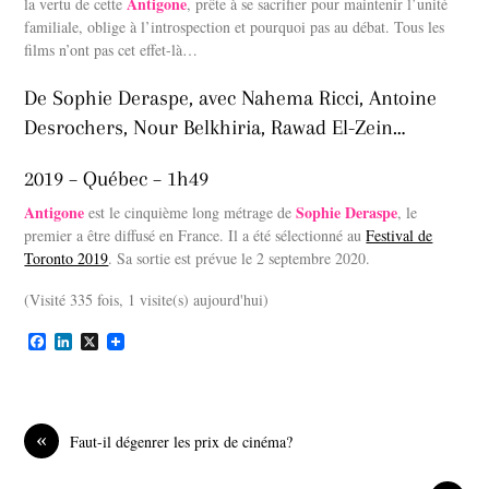
Antigone
la vertu de cette
, prête à se sacrifier pour maintenir l’unité
familiale, oblige à l’introspection et pourquoi pas au débat. Tous les
films n’ont pas cet effet-là…
De Sophie Deraspe, avec Nahema Ricci, Antoine
Desrochers, Nour Belkhiria, Rawad El-Zein…
2019 – Québec – 1h49
Antigone
Sophie Deraspe
est le cinquième long métrage de
, le
premier a être diffusé en France. Il a été sélectionné au
Festival de
Toronto 2019
. Sa sortie est prévue le 2 septembre 2020.
(Visité 335 fois, 1 visite(s) aujourd'hui)
F
L
X
a
i
c
n
e
k
b
e
o
d
«
Faut-il dégenrer les prix de cinéma?
o
I
k
n