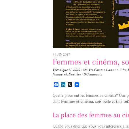
8 JUIN 2017
Femmes et cinéma, sois
Véronique LE BRIS
/
Ma Vie Comme Dans un Film
,
femme
,
réalisatrice
/
0 Comments
F
L
X
a
i
c
n
Quelle place ont les femmes au cinéma? Une po
e
k
Femmes et cinéma, sois belle et tais-toi
dans
b
e
o
d
o
I
La place des femmes au c
k
n
Quand vous dites que vous vous intéressez à la