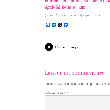
Femmes et cinéma, sois belle et tai
égal- Ed Belin (6,50€)
(Visité 756 fois, 1 visite(s) aujourd'hui)
F
L
X
a
i
c
n
e
k
b
e
o
d
«
L’amant d’un jour
o
I
k
n
Laisser un commentaire
Votre adresse e-mail ne sera pas publiée.
Les c
Commentaire
*