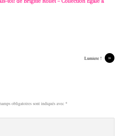
s-toi! de Brigitte Rollet – Collection Egale à
»
Lumiere !
hamps obligatoires sont indiqués avec
*