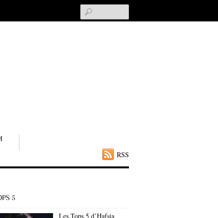
Search
M
RSS
OPS 5
Les Tops 5 d’Hafsia