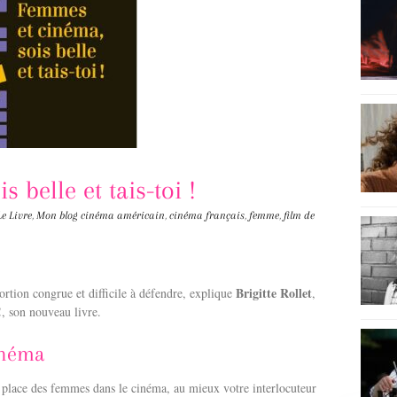
 belle et tais-toi !
Le Livre
,
Mon blog
cinéma américain
,
cinéma français
,
femme
,
film de
Brigitte Rollet
rtion congrue et difficile à défendre, explique
,
!
, son nouveau livre.
inéma
 place des femmes dans le cinéma, au mieux votre interlocuteur