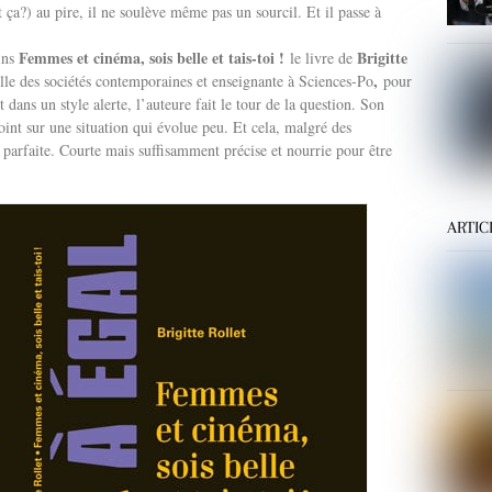
 ça?) au pire, il ne soulève même pas un sourcil. Et il passe à
Femmes et cinéma, sois belle et tais-toi !
Brigitte
ains
le livre de
,
elle des sociétés contemporaines et enseignante à Sciences-Po
pour
 dans un style alerte, l’auteure fait le tour de la question. Son
oint sur une situation qui évolue peu. Et cela, malgré des
 parfaite. Courte mais suffisamment précise et nourrie pour être
ARTIC