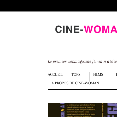
Scroll
down
to
content
Le premier webmagazine féminin dédi
Menu
ACCUEIL
TOPS
FILMS
A PROPOS DE CINE-WOMAN
Scroll
down
to
content