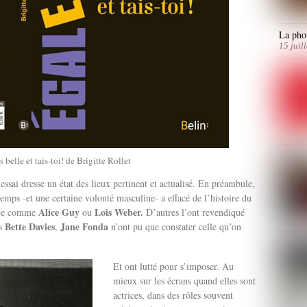
La phot
15 juil
belle et tais-toi! de Brigitte Rollet
essai dresse un état des lieux pertinent et actualisé. En préambule,
emps -et une certaine volonté masculine- a effacé de l’histoire du
Alice Guy
Lois Weber.
lace comme
ou
D’autres l’ont revendiqué
Bette Davies
Jane Fonda
es
,
n’ont pu que constater celle qu’on
Et ont lutté pour s’imposer. Au
mieux sur les écrans quand elles sont
actrices, dans des rôles souvent