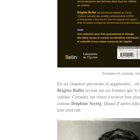
Femmes et cinéma, sois 
En six chapitres percutants et argumentés, cet 
Brigitte Rollet
revient sur ces femmes que le t
cinéma. Certaines ont réussi à trouver leur p
Delphine Seyrig.
comme
Quand d’autres tell
leur réservait.