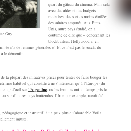
quart du gâteau du cinéma. Mais cela
avec des aides et des budgets
moindres, des sorties moins étoffées,
des salaires amputés. Aux Etats-
Unis, autre pays étudié, on a
lice Guy
coutume de dire que « concernant les
blockbusters, Hollywood a, en
armée n’a de femmes générales »! Et ce n’est pas le succès du
 à le démentir.
de la plupart des initiatives prises pour tenter de faire bouger les
cetrisme habituel qui consiste à ne s’intéresser qu’à l’Europe (du
Un coup d’oeil sur
l’Argentine
, où les femmes ont un temps pris le
- ou sur d’autres pays inattendus, l’Iran par exemple, aurait été
e, pédagogique et instructif, à un prix plus qu’abordable Voilà
tellement injuste.