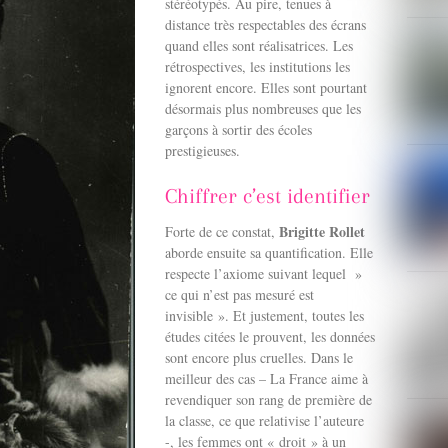
stéréotypés. Au pire, tenues à
distance très respectables des écrans
quand elles sont réalisatrices. Les
rétrospectives, les institutions les
ignorent encore. Elles sont pourtant
désormais plus nombreuses que les
garçons à sortir des écoles
prestigieuses.
Chiffrer c’est identifier
Brigitte Rollet
Forte de ce constat,
aborde ensuite sa quantification. Elle
respecte l’axiome suivant lequel »
ce qui n’est pas mesuré est
invisible ». Et justement, toutes les
études citées le prouvent, les données
sont encore plus cruelles. Dans le
meilleur des cas – La France aime à
revendiquer son rang de première de
la classe, ce que relativise l’auteure
-, les femmes ont « droit » à un