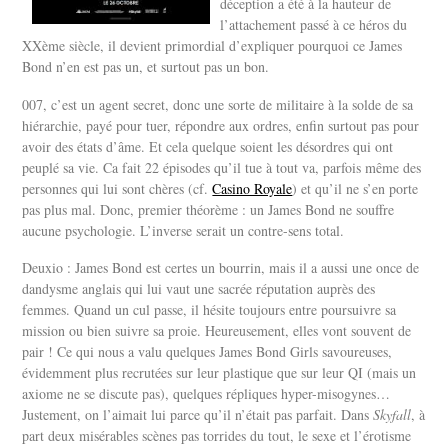
déception a été à la hauteur de
l’attachement passé à ce héros du
XXème siècle, il devient primordial d’expliquer pourquoi ce James
Bond n’en est pas un, et surtout pas un bon.
007, c’est un agent secret, donc une sorte de militaire à la solde de sa
hiérarchie, payé pour tuer, répondre aux ordres, enfin surtout pas pour
avoir des états d’âme. Et cela quelque soient les désordres qui ont
peuplé sa vie. Ca fait 22 épisodes qu’il tue à tout va, parfois même des
personnes qui lui sont chères (cf.
Casino Royale
) et qu’il ne s’en porte
pas plus mal. Donc, premier théorème : un James Bond ne souffre
aucune psychologie. L’inverse serait un contre-sens total.
Deuxio : James Bond est certes un bourrin, mais il a aussi une once de
dandysme anglais qui lui vaut une sacrée réputation auprès des
femmes. Quand un cul passe, il hésite toujours entre poursuivre sa
mission ou bien suivre sa proie. Heureusement, elles vont souvent de
pair ! Ce qui nous a valu quelques James Bond Girls savoureuses,
évidemment plus recrutées sur leur plastique que sur leur QI (mais un
axiome ne se discute pas), quelques répliques hyper-misogynes…
Justement, on l’aimait lui parce qu’il n’était pas parfait. Dans
Skyfall
, à
part deux misérables scènes pas torrides du tout, le sexe et l’érotisme