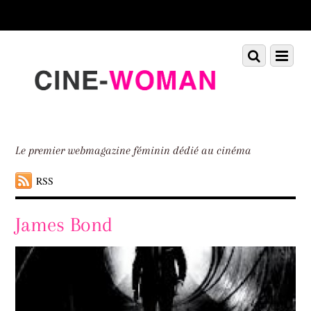
Scroll
down
to
Scroll
Menu
content
down
to
content
Le premier webmagazine féminin dédié au cinéma
RSS
James Bond