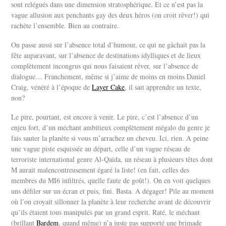
sont relégués dans une dimension stratosphérique. Et ce n’est pas la
vague allusion aux penchants gay des deux héros (on croit rêver!) qui
rachète l’ensemble. Bien au contraire.
On passe aussi sur l’absence total d’humour, ce qui ne gâchait pas la
fête auparavant, sur l’absence de destinations idylliques et de lieux
complètement incongrus qui nous faisaient rêver, sur l’absence de
dialogue… Franchement, même si j’aime de moins en moins Daniel
Craig, vénéré à l’époque de
Layer Cake
, il sait apprendre un texte,
non?
Le pire, pourtant, est encore à venir. Le pire, c’est l’absence d’un
enjeu fort, d’un méchant ambitieux complètement mégalo du genre je
fais sauter la planète si vous m’arrachez un cheveu. Ici, rien. A peine
une vague piste esquissée au départ, celle d’un vague réseau de
terroriste international genre Al-Qaïda, un réseau à plusieurs têtes dont
M aurait malencontreusement égaré la liste! (en fait, celles des
membres du MI6 infiltrés, quelle faute de goût!). On en voit quelques
uns défiler sur un écran et puis, fini. Basta. A dégager! Pile au moment
où l’on croyait sillonner la planète à leur recherche avant de découvrir
qu’ils étaient tous manipulés par un grand esprit. Raté, le méchant
(brillant
Bardem
, quand même) n’a juste pas supporté une brimade