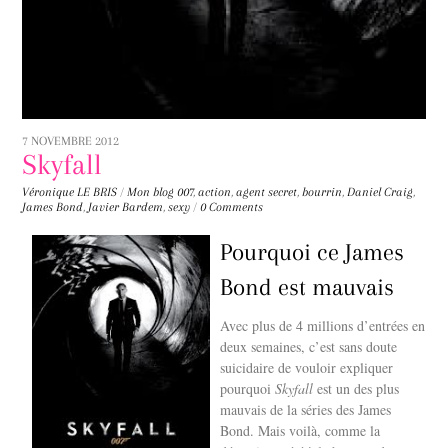
7 NOVEMBRE 2012
Skyfall
Véronique LE BRIS
/
Mon blog
007
,
action
,
agent secret
,
bourrin
,
Daniel Craig
,
James Bond
,
Javier Bardem
,
sexy
/
0 Comments
Pourquoi ce James
Bond est mauvais
Avec plus de 4 millions d’entrées en
deux semaines, c’est sans doute
suicidaire de vouloir expliquer
pourquoi
Skyfall
est un des plus
mauvais de la séries des James
Bond. Mais voilà, comme la