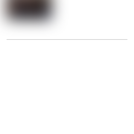
La Gacilly fête les 200 ans de la photo
20 expos pour célébrer les 23 ans du remarquable festival de la Gacilly et les 200
d’un art qu’il honore : la photographie.