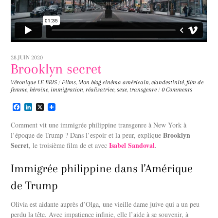
28 JUIN 2020
Brooklyn secret
Véronique LE BRIS
/
Films
,
Mon blog
cinéma américain
,
clandestinité
,
film de
femme
,
héroïne
,
immigration
,
réalisatrice
,
sexe
,
transgenre
/
0 Comments
F
L
X
a
i
c
n
Comment vit une immigrée philippine transgenre à New York à
e
k
Brooklyn
l’époque de Trump ? Dans l’espoir et la peur, explique
b
e
Secret
Isabel Sandoval
o
, le troisième film de et avec
d
.
o
I
k
n
Immigrée philippine dans l’Amérique
de Trump
Olivia est aidante auprès d’Olga, une vieille dame juive qui a un peu
perdu la tête. Avec impatience infinie, elle l’aide à se souvenir, à