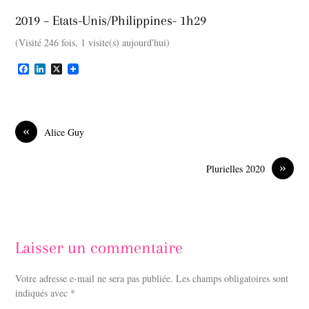
2019 – Etats-Unis/Philippines- 1h29
(Visité 246 fois, 1 visite(s) aujourd'hui)
F
L
X
a
i
c
n
e
k
b
e
o
d
«
Alice Guy
o
I
k
n
»
Plurielles 2020
Laisser un commentaire
Votre adresse e-mail ne sera pas publiée.
Les champs obligatoires sont
indiqués avec
*