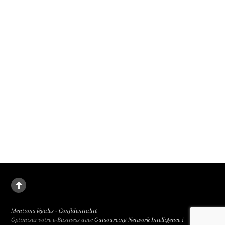
Judith Godrèche adapte sans génie Mémoire de fille d’Annie Ernaux. A Un
Certain Regard au 79e Festival de Cannes et en salle le 30 septembre 2026.
Un malus pour renforcer la parité au cinéma
Le 1er janvier 2027, un malus parité remplacera les bonus des subventions mis
en place en 2019, a annoncé le président du CNC. Parce que la place des femmes
au cinéma rétrograde.
Mentions légales
-
Confidentialité
Optimisez votre e-Business avec
Outsourcing Network Intelligence !