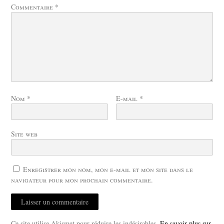
Commentaire
*
Nom
*
E-mail
*
Site web
Enregistrer mon nom, mon e-mail et mon site dans le
navigateur pour mon prochain commentaire.
Ce site utilise Akismet pour réduire les indésirables.
En savoir plus sur