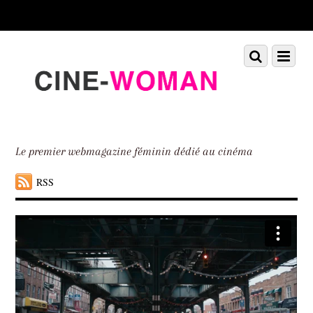
Scroll
down
to
Scroll
Menu
content
down
to
content
Le premier webmagazine féminin dédié au cinéma
RSS